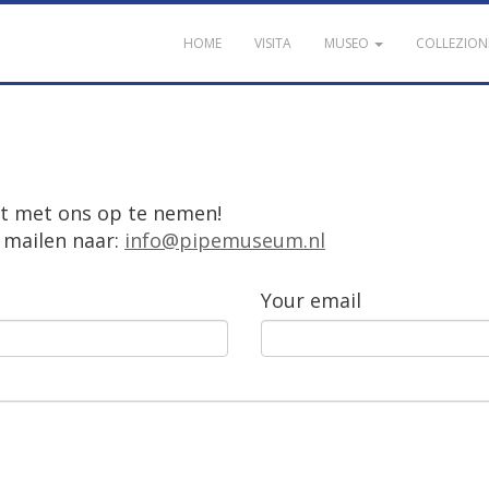
HOME
VISITA
MUSEO
COLLEZION
t
met
ons
op
te
nemen
!
mailen
naar
:
info
@
pipemuseum
.
nl
Your
email