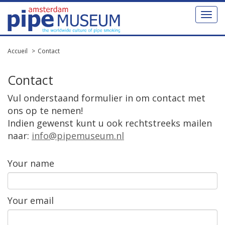
Toggl
naviga
Accueil
Contact
Contact
Vul
onderstaand
formulier
in
om
contact
met
ons
op
te
nemen
!
Indien
gewenst
kunt
u
ook
rechtstreeks
mailen
naar
:
info
@
pipemuseum
.
nl
Your
name
Your
email