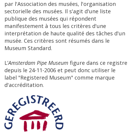
par
l
'
Association
des
mus
é
es
,
l
'
organisation
sectorielle
des
mus
é
es
.
Il
s
'
agit
d
'
une
liste
publique
des
mus
é
es
qui
r
é
pondent
manifestement
à
tous
les
crit
è
res
d
'
une
interpr
é
tation
de
haute
qualit
é
des
t
â
ches
d
'
un
mus
é
e
.
Ces
crit
è
res
sont
r
é
sum
é
s
dans
le
Museum
Standard
.
L’
Amsterdam
Pipe
Museum
figure
dans
ce
registre
depuis
le
24
-
11
-
2006
et
peut
donc
utiliser
le
label
"
Registered
Museum
"
comme
marque
d
'
accr
é
ditation
.