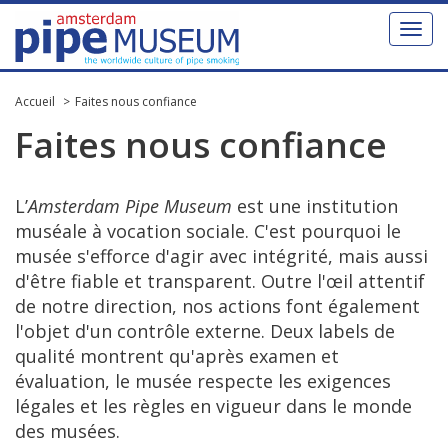
Toggl
naviga
Accueil
Faites nous confiance
Faites
nous
confiance
L’
Amsterdam
Pipe
Museum
est
une
institution
mus
é
ale
à
vocation
sociale
.
C
'
est
pourquoi
le
mus
é
e
s
'
efforce
d
'
agir
avec
int
é
grit
é,
mais
aussi
d
'ê
tre
fiable
et
transparent
.
Outre
l
'œ
il
attentif
de
notre
direction
,
nos
actions
font
é
galement
l
'
objet
d
'
un
contr
ô
le
externe
.
Deux
labels
de
qualit
é
montrent
qu
'
apr
è
s
examen
et
é
valuation
,
le
mus
é
e
respecte
les
exigences
l
é
gales
et
les
r
è
gles
en
vigueur
dans
le
monde
des
mus
é
es
.