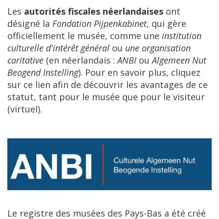
Les
autorit
é
s
fiscales
n
é
erlandaises
ont
d
é
sign
é
la
Fondation
Pijpenkabinet
,
qui
g
è
re
officiellement
le
mus
é
e
,
comme
une
institution
culturelle
d
'
int
é
r
ê
t
g
é
n
é
ral
ou
une
organisation
caritative
(
en
n
é
erlandais
:
ANBI
ou
Algemeen
Nut
Beogend
Instelling
).
Pour
en
savoir
plus
,
cliquez
sur
ce
lien
afin
de
d
é
couvrir
les
avantages
de
ce
statut
,
tant
pour
le
mus
é
e
que
pour
le
visiteur
(
virtuel
).
Le
registre
des
mus
é
es
des
Pays
-
Bas
a
é
t
é
cr
éé