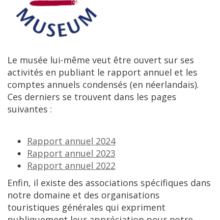
Le
mus
é
e
lui
-
m
ê
me
veut
ê
tre
ouvert
sur
ses
activit
é
s
en
publiant
le
rapport
annuel
et
les
comptes
annuels
condens
é
s
(
en
n
é
erlandais
).
Ces
derniers
se
trouvent
dans
les
pages
suivantes
:
Rapport
annuel
2024
Rapport
annuel
2023
Rapport
annuel
2022
Enfin
,
il
existe
des
associations
sp
é
cifiques
dans
notre
domaine
et
des
organisations
touristiques
g
é
n
é
rales
qui
expriment
publiquement
leur
appr
é
ciation
pour
notre