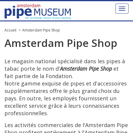
Toggl
naviga
Accueil
Amsterdam Pipe Shop
Amsterdam
Pipe
Shop
Le
magasin
national
sp
é
cialis
é
dans
les
pipes
à
tabac
porte
le
nom
d
'
Amsterdam
Pipe
Shop
et
fait
partie
de
la
Fondation
.
Notre
gamme
exquise
de
pipes
et
d
'
accessoires
suppl
é
mentaires
offre
le
plus
grand
choix
du
pays
.
En
outre
,
les
employ
é
s
fournissent
un
excellent
service
gr
â
ce
à
leurs
connaissances
professionnelles
.
Les
activit
é
s
commerciales
de
l
'
Amsterdam
Pipe
Shop
profitent
enti
è
rement
à
l
'
Amsterdam
Pipe