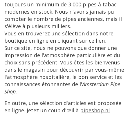
toujours
un
minimum
de
3
000
pipes
à
tabac
modernes
en
stock
.
Nous
n
'
avons
jamais
pu
compter
le
nombre
de
pipes
anciennes
,
mais
il
s
'é
l
è
ve
à
plusieurs
milliers
.
Vous
en
trouverez
une
s
é
lection
dans
notre
boutique
en
ligne
en
cliquant
sur
ce
lien
.
Sur
ce
site
,
nous
ne
pouvons
que
donner
une
impression
de
l
'
atmosph
è
re
particuli
è
re
et
du
choix
sans
pr
é
c
é
dent
.
Vous
ê
tes
les
bienvenus
dans
le
magasin
pour
d
é
couvrir
par
vous
-
m
ê
me
l
'
atmosph
è
re
hospitali
è
re
,
le
bon
service
et
les
connaissances
é
tonnantes
de
l
'
Amsterdam
Pipe
Shop
.
En
outre
,
une
s
é
lection
d
'
articles
est
propos
é
e
en
ligne
.
Jetez
un
coup
d
'œ
il
à
pipeshop
.
nl
.