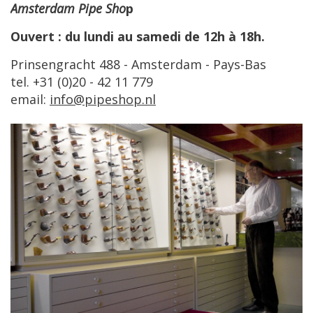
Amsterdam
Pipe
Sho
p
Ouvert
:
du
lundi
au
samedi
de
12h
à
18h
.
Prinsengracht
488
-
Amsterdam
-
Pays
-
Bas
tel
. +
31
(
0
)
20
-
42
11
779
email
:
info
@
pipeshop
.
nl