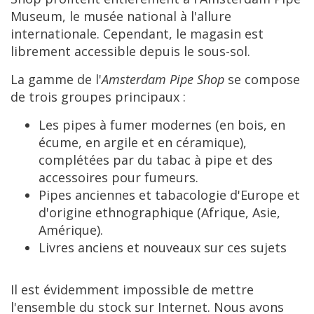
Museum
,
le
mus
é
e
national
à
l
'
allure
internationale
.
Cependant
,
le
magasin
est
librement
accessible
depuis
le
sous
-
sol
.
La
gamme
de
l
'
Amsterdam
Pipe
Shop
se
compose
de
trois
groupes
principaux
:
Les
pipes
à
fumer
modernes
(
en
bois
,
en
é
cume
,
en
argile
et
en
c
é
ramique
),
compl
é
t
é
es
par
du
tabac
à
pipe
et
des
accessoires
pour
fumeurs
.
Pipes
anciennes
et
tabacologie
d
'
Europe
et
d
'
origine
ethnographique
(
Afrique
,
Asie
,
Am
é
rique
).
Livres
anciens
et
nouveaux
sur
ces
sujets
Il
est
é
videmment
impossible
de
mettre
l
'
ensemble
du
stock
sur
Internet
.
Nous
avons