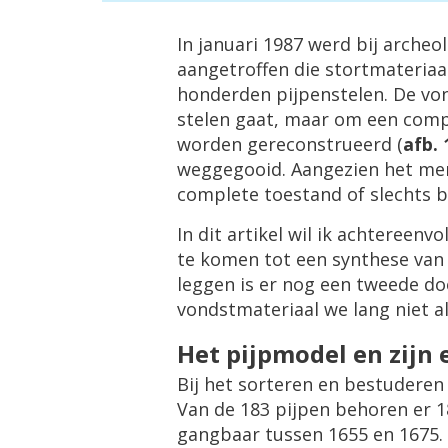
In januari 1987 werd bij arche
aangetroffen die stortmateriaa
honderden pijpenstelen. De von
stelen gaat, maar om een compl
worden gereconstrueerd (
afb. 
weggegooid. Aangezien het mer
complete toestand of slechts b
In dit artikel wil ik achteree
te komen tot een synthese van 
leggen is er nog een tweede doel
vondstmateriaal we lang niet a
Het pijpmodel en zijn
Bij het sorteren en bestuderen 
Van de 183 pijpen behoren er 1
gangbaar tussen 1655 en 1675. 