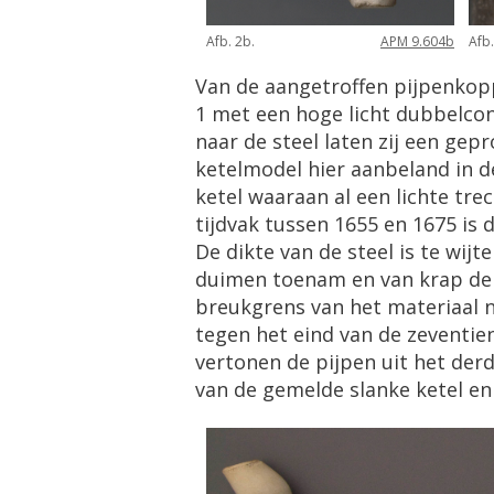
Afb. 2b.
APM 9.604b
Afb.
Van de aangetroffen pijpenkop
1 met een hoge licht dubbelconi
naar de steel laten zij een gepr
ketelmodel hier aanbeland in d
ketel waaraan al een lichte tre
tijdvak tussen 1655 en 1675 is d
De dikte van de steel is te wij
duimen toenam en van krap der
breukgrens van het materiaal n
tegen het eind van de zeventi
vertonen de pijpen uit het de
van de gemelde slanke ketel en d