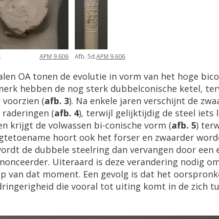
.
APM 9.606
Afb. 5d.
APM 9.606
alen OA tonen de evolutie in vorm van het hoge bic
rk hebben de nog sterk dubbelconische ketel, terwij
 voorzien (
afb. 3
). Na enkele jaren verschijnt de z
 raderingen (
afb. 4
), terwijl gelijktijdig de steel iet
en krijgt de volwassen bi-conische vorm (
afb. 5
) ter
ngtetoename hoort ook het forser en zwaarder worde
dt de dubbele steelring dan vervangen door een enk
ononceerder. Uiteraard is deze verandering nodig om
jp van dat moment. Een gevolg is dat het oorspronke
dringerigheid die vooral tot uiting komt in de zich 