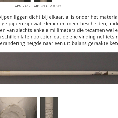
APM 9.612
Afb. 4d.
APM 9.612
en liggen dicht bij elkaar, al is onder het materiaal
ge pijpen zijn wat kleiner en meer bescheiden, an
en van slechts enkele millimeters die tezamen wel e
schillen laten ook zien dat de ene vinding net iet
erandering neigde naar een uit balans geraakte ket