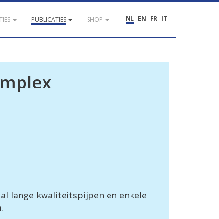
NL
EN
FR
IT
TIES
PUBLICATIES
SHOP
omplex
l lange kwaliteitspijpen en enkele
.