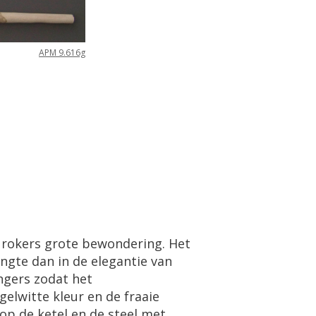
APM 9.616g
 rokers grote bewondering. Het
ngte dan in de elegantie van
ngers zodat het
elwitte kleur en de fraaie
op de ketel en de steel met