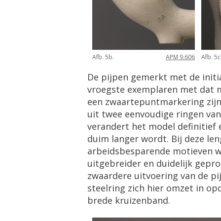
Afb. 5b.
APM 9.606
Afb. 5c
De pijpen gemerkt met de initi
vroegste exemplaren met dat me
een zwaartepuntmarkering zijn
uit twee eenvoudige ringen van
verandert het model definitief 
duim langer wordt. Bij deze le
arbeidsbesparende motieven wor
uitgebreider en duidelijk gepr
zwaardere uitvoering van de pi
steelring zich hier omzet in op
brede kruizenband.