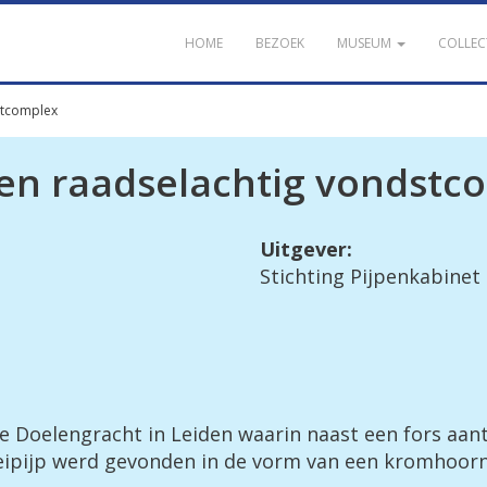
HOME
BEZOEK
MUSEUM
COLLEC
stcomplex
en raadselachtig vondstc
Uitgever:
Stichting Pijpenkabinet
 Doelengracht in Leiden waarin naast een fors aanta
eipijp werd gevonden in de vorm van een kromhoorn