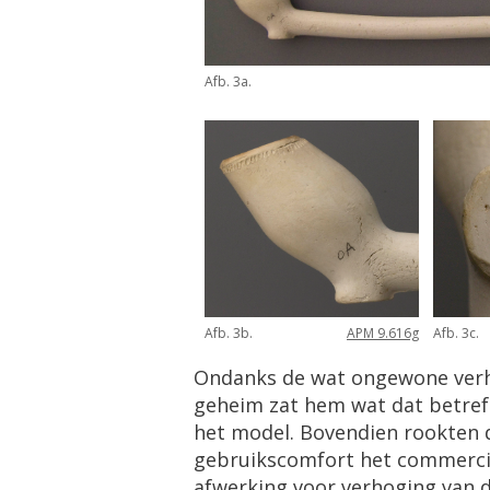
Afb. 3a.
Afb. 3b.
APM 9.616g
Afb. 3c.
Ondanks de wat ongewone verho
geheim zat hem wat dat betreft
het model. Bovendien rookten 
gebruikscomfort het commerciël
afwerking voor verhoging van d