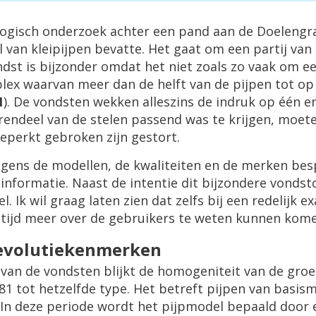
ologisch onderzoek achter een pand aan de Doelengra
l van kleipijpen bevatte. Het gaat om een partij va
dst is bijzonder omdat het niet zoals zo vaak om 
ex waarvan meer dan de helft van de pijpen tot op 
1
). De vondsten wekken alleszins de indruk op één e
endeel van de stelen passend was te krijgen, moete
eperkt gebroken zijn gestort.
nvolgens de modellen, de kwaliteiten en de merken 
informatie. Naast de intentie dit bijzondere vondst
. Ik wil graag laten zien dat zelfs bij een redelijk 
ltijd meer over de gebruikers te weten kunnen kom
 evolutiekenmerken
van de vondsten blijkt de homogeniteit van de groep 
81 tot hetzelfde type. Het betreft pijpen van basis
In deze periode wordt het pijpmodel bepaald door e