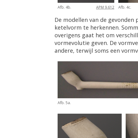
Afb. 4b.
APM 9.612
Afb. 4c.
De modellen van de gevonden pijp
ketelvorm te herkennen. Sommi
overigens gaat het om verschill
vormevolutie geven. De vormver
andere, terwijl soms een vormv
Afb. 5a.