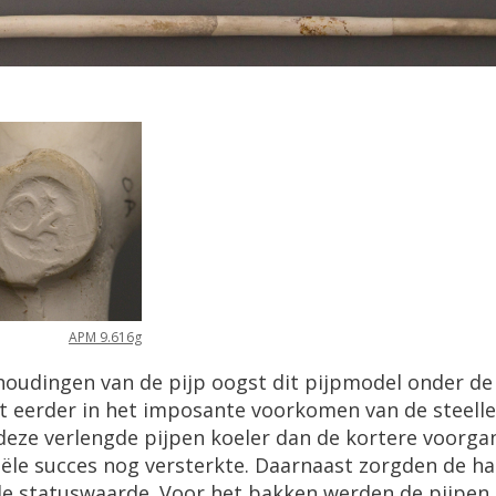
APM 9.616g
udingen van de pijp oogst dit pijpmodel onder de
 eerder in het imposante voorkomen van de steelle
deze verlengde pijpen koeler dan de kortere voorga
e succes nog versterkte. Daarnaast zorgden de hag
e statuswaarde. Voor het bakken werden de pijpen 