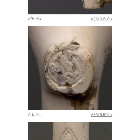
Afb
.
6b
.
APM
9
.
610b
Afb
.
6c
.
APM
9
.
610b