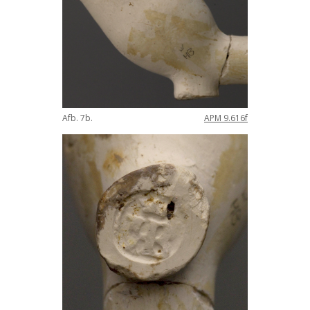
Afb
.
7b
.
APM
9
.
616f