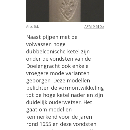
Afb
.
6d
.
APM
9
.
610b
Naast
pijpen
met
de
volwassen
hoge
dubbelconische
ketel
zijn
onder
de
vondsten
van
de
Doelengracht
ook
enkele
vroegere
modelvarianten
geborgen
.
Deze
modellen
belichten
de
vormontwikkeling
tot
de
hoge
ketel
nader
en
zijn
duidelijk
ouderwetser
.
Het
gaat
om
modellen
kenmerkend
voor
de
jaren
rond
1655
en
deze
vondsten