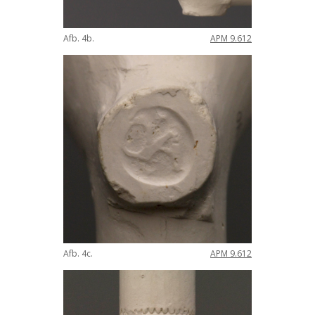
Afb
.
4b
.
APM
9
.
612
Afb
.
4c
.
APM
9
.
612