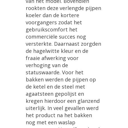
van
het
model
.
Bovendien
rookten
deze
verlengde
pijpen
koeler
dan
de
kortere
voorgangers
zodat
het
gebruikscomfort
het
commerci
ë
le
succes
nog
versterkte
.
Daarnaast
zorgden
de
hagelwitte
kleur
en
de
fraaie
afwerking
voor
verhoging
van
de
statuswaarde
.
Voor
het
bakken
werden
de
pijpen
op
de
ketel
en
de
steel
met
agaatsteen
gepolijst
en
kregen
hierdoor
een
glanzend
uiterlijk
.
In
veel
gevallen
werd
het
product
na
het
bakken
nog
met
een
waslap