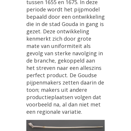
tussen
1655
en
1675
.
In
deze
periode
wordt
het
pijpmodel
bepaald
door
een
ontwikkeling
die
in
de
stad
Gouda
in
gang
is
gezet
.
Deze
ontwikkeling
kenmerkt
zich
door
grote
mate
van
uniformiteit
als
gevolg
van
sterke
navolging
in
de
branche
,
gekoppeld
aan
het
streven
naar
een
alleszins
perfect
product
.
De
Goudse
pijpenmakers
zetten
daarin
de
toon
;
makers
uit
andere
productieplaatsen
volgen
dat
voorbeeld
na
,
al
dan
niet
met
een
regionale
variatie
.