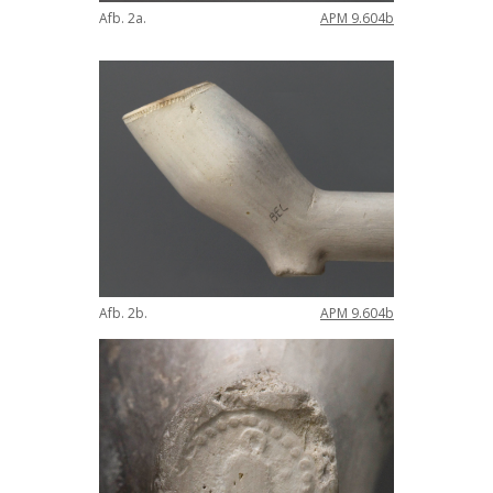
Afb
.
2a
.
APM
9
.
604b
Afb
.
2b
.
APM
9
.
604b