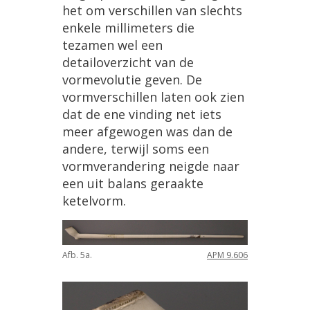
het
om
verschillen
van
slechts
enkele
millimeters
die
tezamen
wel
een
detailoverzicht
van
de
vormevolutie
geven
.
De
vormverschillen
laten
ook
zien
dat
de
ene
vinding
net
iets
meer
afgewogen
was
dan
de
andere
,
terwijl
soms
een
vormverandering
neigde
naar
een
uit
balans
geraakte
ketelvorm
.
Afb
.
5a
.
APM
9
.
606