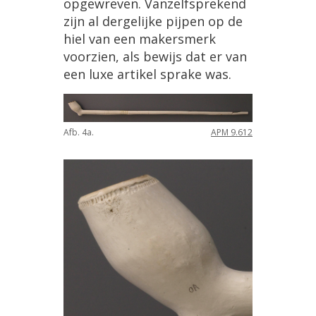
opgewreven
.
Vanzelfsprekend
zijn
al
dergelijke
pijpen
op
de
hiel
van
een
makersmerk
voorzien
,
als
bewijs
dat
er
van
een
luxe
artikel
sprake
was
.
Afb
.
4a
.
APM
9
.
612