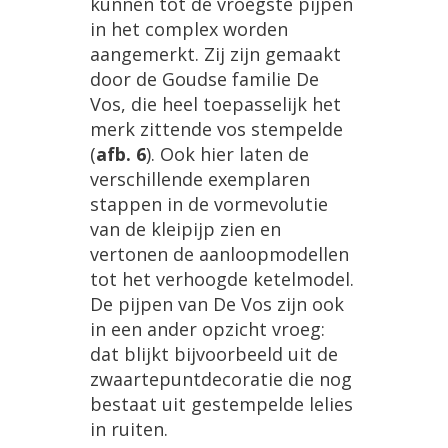
kunnen
tot
de
vroegste
pijpen
in
het
complex
worden
aangemerkt
.
Zij
zijn
gemaakt
door
de
Goudse
familie
De
Vos
,
die
heel
toepasselijk
het
merk
zittende
vos
stempelde
(
afb
.
6
).
Ook
hier
laten
de
verschillende
exemplaren
stappen
in
de
vormevolutie
van
de
kleipijp
zien
en
vertonen
de
aanloopmodellen
tot
het
verhoogde
ketelmodel
.
De
pijpen
van
De
Vos
zijn
ook
in
een
ander
opzicht
vroeg
:
dat
blijkt
bijvoorbeeld
uit
de
zwaartepuntdecoratie
die
nog
bestaat
uit
gestempelde
lelies
in
ruiten
.