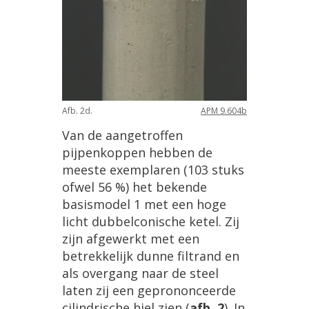
Afb
.
2d
.
APM
9
.
604b
Van
de
aangetroffen
pijpenkoppen
hebben
de
meeste
exemplaren
(
103
stuks
ofwel
56
%)
het
bekende
basismodel
1
met
een
hoge
licht
dubbelconische
ketel
.
Zij
zijn
afgewerkt
met
een
betrekkelijk
dunne
filtrand
en
als
overgang
naar
de
steel
laten
zij
een
geprononceerde
cilindrische
hiel
zien
(
afb
.
2
).
In