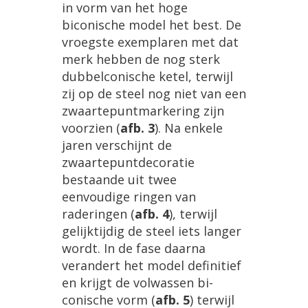
in
vorm
van
het
hoge
biconische
model
het
best
.
De
vroegste
exemplaren
met
dat
merk
hebben
de
nog
sterk
dubbelconische
ketel
,
terwijl
zij
op
de
steel
nog
niet
van
een
zwaartepuntmarkering
zijn
voorzien
(
afb
.
3
).
Na
enkele
jaren
verschijnt
de
zwaartepuntdecoratie
bestaande
uit
twee
eenvoudige
ringen
van
raderingen
(
afb
.
4
),
terwijl
gelijktijdig
de
steel
iets
langer
wordt
.
In
de
fase
daarna
verandert
het
model
definitief
en
krijgt
de
volwassen
bi
-
conische
vorm
(
afb
.
5
)
terwijl