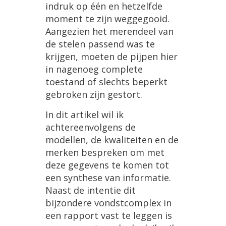
indruk
op
éé
n
en
hetzelfde
moment
te
zijn
weggegooid
.
Aangezien
het
merendeel
van
de
stelen
passend
was
te
krijgen
,
moeten
de
pijpen
hier
in
nagenoeg
complete
toestand
of
slechts
beperkt
gebroken
zijn
gestort
.
In
dit
artikel
wil
ik
achtereenvolgens
de
modellen
,
de
kwaliteiten
en
de
merken
bespreken
om
met
deze
gegevens
te
komen
tot
een
synthese
van
informatie
.
Naast
de
intentie
dit
bijzondere
vondstcomplex
in
een
rapport
vast
te
leggen
is