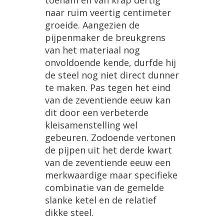
toenam
en
van
krap
dertig
naar
ruim
veertig
centimeter
groeide
.
Aangezien
de
pijpenmaker
de
breukgrens
van
het
materiaal
nog
onvoldoende
kende
,
durfde
hij
de
steel
nog
niet
direct
dunner
te
maken
.
Pas
tegen
het
eind
van
de
zeventiende
eeuw
kan
dit
door
een
verbeterde
kleisamenstelling
wel
gebeuren
.
Zodoende
vertonen
de
pijpen
uit
het
derde
kwart
van
de
zeventiende
eeuw
een
merkwaardige
maar
specifieke
combinatie
van
de
gemelde
slanke
ketel
en
de
relatief
dikke
steel
.