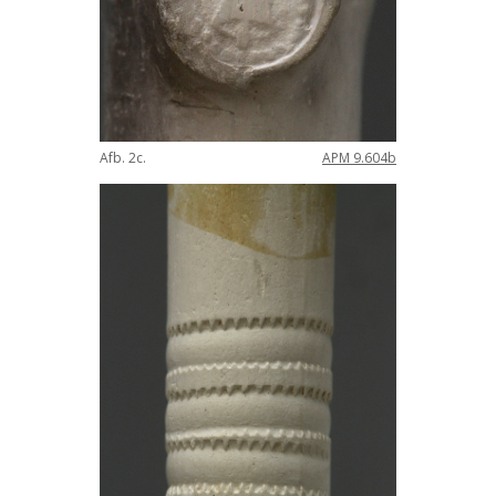
Afb
.
2c
.
APM
9
.
604b