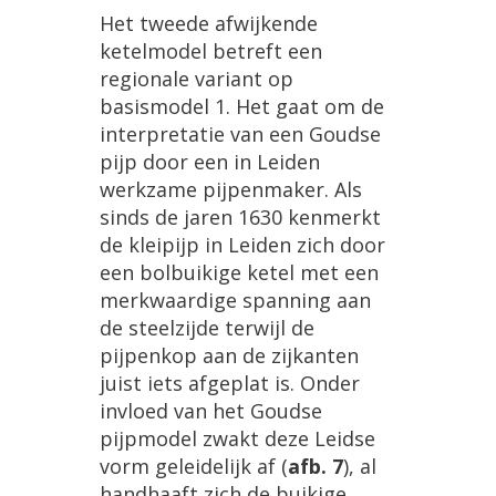
Het
tweede
afwijkende
ketelmodel
betreft
een
regionale
variant
op
basismodel
1
.
Het
gaat
om
de
interpretatie
van
een
Goudse
pijp
door
een
in
Leiden
werkzame
pijpenmaker
.
Als
sinds
de
jaren
1630
kenmerkt
de
kleipijp
in
Leiden
zich
door
een
bolbuikige
ketel
met
een
merkwaardige
spanning
aan
de
steelzijde
terwijl
de
pijpenkop
aan
de
zijkanten
juist
iets
afgeplat
is
.
Onder
invloed
van
het
Goudse
pijpmodel
zwakt
deze
Leidse
vorm
geleidelijk
af
(
afb
.
7
),
al
handhaaft
zich
de
buikige