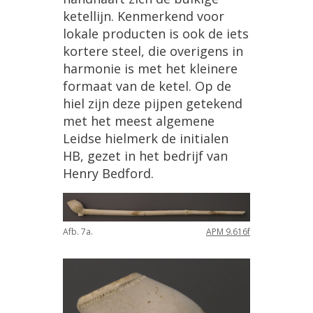
ketellijn
.
Kenmerkend
voor
lokale
producten
is
ook
de
iets
kortere
steel
,
die
overigens
in
harmonie
is
met
het
kleinere
formaat
van
de
ketel
.
Op
de
hiel
zijn
deze
pijpen
getekend
met
het
meest
algemene
Leidse
hielmerk
de
initialen
HB
,
gezet
in
het
bedrijf
van
Henry
Bedford
.
Afb
.
7a
.
APM
9
.
616f