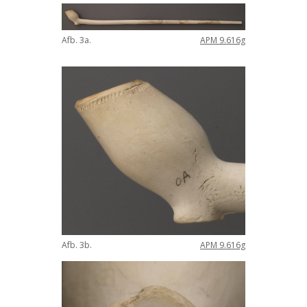
Afb
.
3a
.
APM
9
.
616g
Afb
.
3b
.
APM
9
.
616g