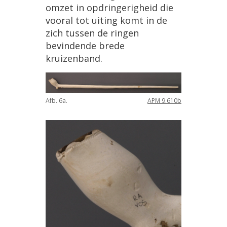
omzet
in
opdringerigheid
die
vooral
tot
uiting
komt
in
de
zich
tussen
de
ringen
bevindende
brede
kruizenband
.
Afb
.
6a
.
APM
9
.
610b