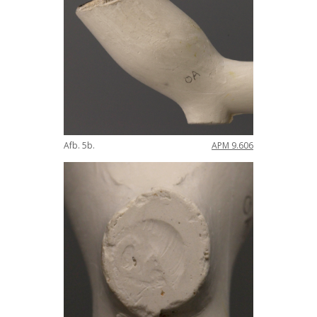
Afb
.
5b
.
APM
9
.
606