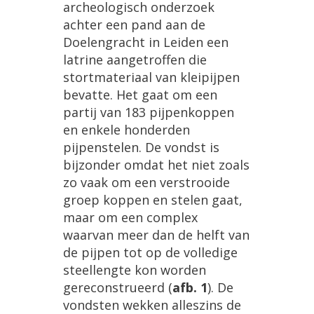
archeologisch
onderzoek
achter
een
pand
aan
de
Doelengracht
in
Leiden
een
latrine
aangetroffen
die
stortmateriaal
van
kleipijpen
bevatte
.
Het
gaat
om
een
partij
van
183
pijpenkoppen
en
enkele
honderden
pijpenstelen
.
De
vondst
is
bijzonder
omdat
het
niet
zoals
zo
vaak
om
een
verstrooide
groep
koppen
en
stelen
gaat
,
maar
om
een
complex
waarvan
meer
dan
de
helft
van
de
pijpen
tot
op
de
volledige
steellengte
kon
worden
gereconstrueerd
(
afb
.
1
).
De
vondsten
wekken
alleszins
de