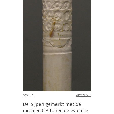
Afb
.
5d
.
APM
9
.
606
De
pijpen
gemerkt
met
de
initialen
OA
tonen
de
evolutie