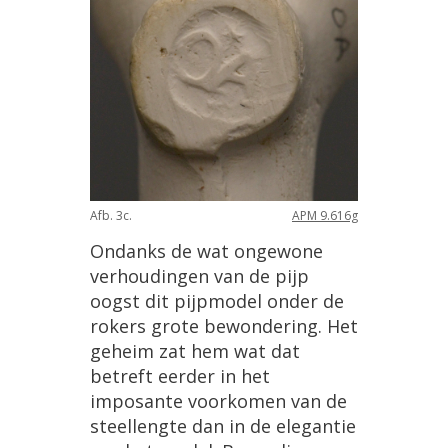
Afb
.
3c
.
APM
9
.
616g
Ondanks
de
wat
ongewone
verhoudingen
van
de
pijp
oogst
dit
pijpmodel
onder
de
rokers
grote
bewondering
.
Het
geheim
zat
hem
wat
dat
betreft
eerder
in
het
imposante
voorkomen
van
de
steellengte
dan
in
de
elegantie