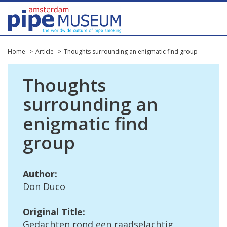
Home
Article
Thoughts surrounding an enigmatic find group
Thoughts
surrounding
an
enigmatic
find
group
Author
:
Don
Duco
Original
Title
:
Gedachten
rond
een
raadselachtig