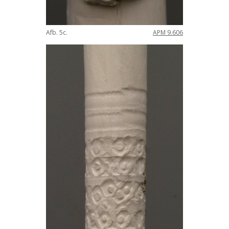
Afb
.
5c
.
APM
9
.
606