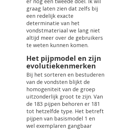
er
nog
een
tweede
doel
.
Ik
wil
graag
laten
zien
dat
zelfs
bij
een
redelijk
exacte
determinatie
van
het
vondstmateriaal
we
lang
niet
altijd
meer
over
de
gebruikers
te
weten
kunnen
komen
.
Het
pijpmodel
en
zijn
evolutiekenmerken
Bij
het
sorteren
en
bestuderen
van
de
vondsten
blijkt
de
homogeniteit
van
de
groep
uitzonderlijk
groot
te
zijn
.
Van
de
183
pijpen
behoren
er
181
tot
hetzelfde
type
.
Het
betreft
pijpen
van
basismodel
1
en
wel
exemplaren
gangbaar