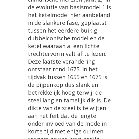
de
evolutie
van
basismodel
1
is
het
ketelmodel
hier
aanbeland
in
de
slankere
fase
,
geplaatst
tussen
het
eerdere
buikig
-
dubbelconische
model
en
de
ketel
waaraan
al
een
lichte
trechtervorm
valt
af
te
lezen
.
Deze
laatste
verandering
ontstaat
rond
1675
.
In
het
tijdvak
tussen
1655
en
1675
is
de
pijpenkop
dus
slank
en
betrekkelijk
hoog
terwijl
de
steel
lang
en
tamelijk
dik
is
.
De
dikte
van
de
steel
is
te
wijten
aan
het
feit
dat
de
lengte
onder
invloed
van
de
mode
in
korte
tijd
met
enige
duimen