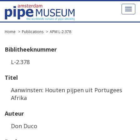
Toggl
naviga
Home
Publications
APM L-2.378
Biblitheeknummer
L-2.378
Titel
Aanwinsten: Houten pijpen uit Portugees
Afrika
Auteur
Don Duco