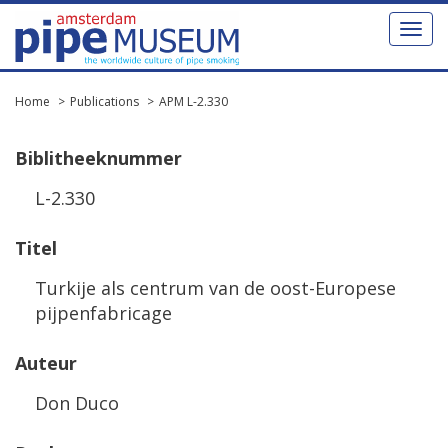
Toggl
naviga
Home
Publications
APM L-2.330
Biblitheeknummer
L-2.330
Titel
Turkije als centrum van de oost-Europese
pijpenfabricage
Auteur
Don Duco