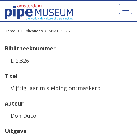
Toggl
naviga
Home
Publications
APM L-2.326
Biblitheeknummer
L-2.326
Titel
Vijftig jaar misleiding ontmaskerd
Auteur
Don Duco
Uitgave