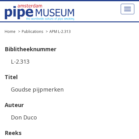
Toggl
naviga
Home
Publications
APM L-2.313
Biblitheeknummer
L-2.313
Titel
Goudse pijpmerken
Auteur
Don Duco
Reeks