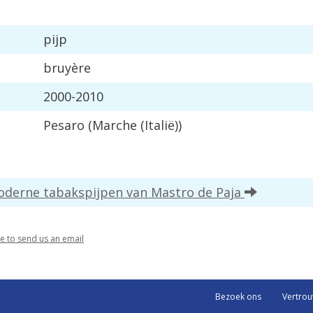
pijp
bruyère
2000-2010
Pesaro (Marche (Italië))
moderne tabakspijpen van Mastro de Paja
re to send us an email
Bezoek ons
Vertro