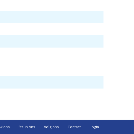
uw ons
Steun ons
Volg ons
Contact
Login