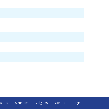
uw ons
Steun ons
Volg ons
Contact
Login