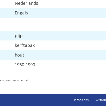
Nederlands
Engels
pijp
kerftabak
hout
1960-1990
re to send us an email
Bezoek ons
Vertro