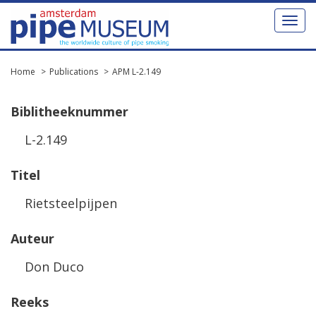
Toggl
naviga
Home
Publications
APM L-2.149
Biblitheeknummer
L-2.149
Titel
Rietsteelpijpen
Auteur
Don Duco
Reeks